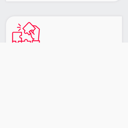
Solutions complètes de référencement
Nous offrons une gamme complète de services
SEO, de l'audit initial à l'optimisation continue.
Notre équipe couvre tous les aspects du SEO pour
assurer une présence en ligne forte et durable.